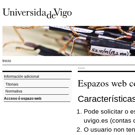
Inicio
Inicio
Información adicional
Espazos web c
Titoriais
Normativa
Características
Acceso ó espazo web
Pode solicitar o 
uvigo.es (contas 
O usuario non ten